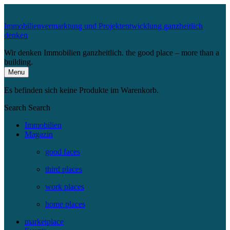
Immobilienvermarktung und Projektentwicklung ganzheitlich
denken
Wir denken Immobilien ganzheitlich. the good place – more than a
building.
Menu
Es befinden sich keine Produkte im Warenkorb.
Search
Search
Immobilien
Magazin
good faces
third places
work places
home places
marketplace