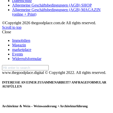
Datenschutz
Allgemeine Geschäftsbedingungen (AGB) SHOP
Allgemeine Geschäftsbedingungen (AGB) MAGAZIN
(online + Print)
©Copyright 2026 thegoodplace.com.de All rights reserved.
Scroll to top
Close
Immobilien
Magazin
marketplace
Events
Widerrufsformular
Search
for:
www.thegoodplace.digital © Copyright 2022. All rights reserved.
INTERESSE AN EINER ZUSAMMENARBEIT? ANFRAGEFORMULAR
AUSFÜLLEN
Architektur & Wein – Weinwanderung + Architekturführung