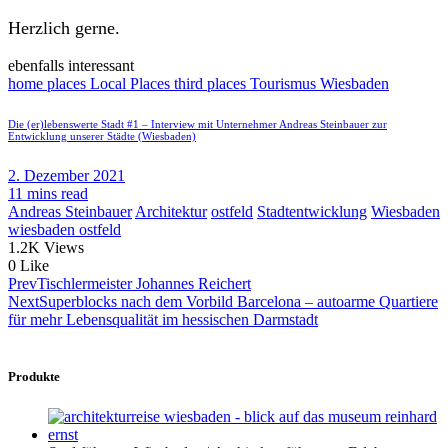
Herzlich gerne.
ebenfalls interessant
home places
Local Places
third places
Tourismus
Wiesbaden
Die (er)lebenswerte Stadt #1 – Interview mit Unternehmer Andreas Steinbauer zur
Entwicklung unserer Städte (Wiesbaden)
2. Dezember 2021
11 mins read
Andreas Steinbauer
Architektur
ostfeld
Stadtentwicklung
Wiesbaden
wiesbaden ostfeld
1.2K
Views
0
Like
Beitragsnavigation
Prev
Tischlermeister Johannes Reichert
Next
Superblocks nach dem Vorbild Barcelona – autoarme Quartiere
für mehr Lebensqualität im hessischen Darmstadt
Produkte