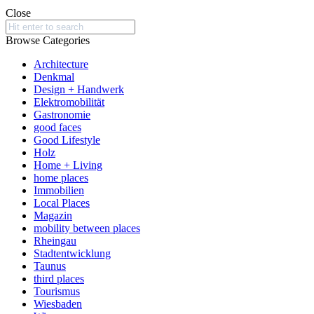
Close
Search
for:
Browse Categories
Architecture
Denkmal
Design + Handwerk
Elektromobilität
Gastronomie
good faces
Good Lifestyle
Holz
Home + Living
home places
Immobilien
Local Places
Magazin
mobility between places
Rheingau
Stadtentwicklung
Taunus
third places
Tourismus
Wiesbaden