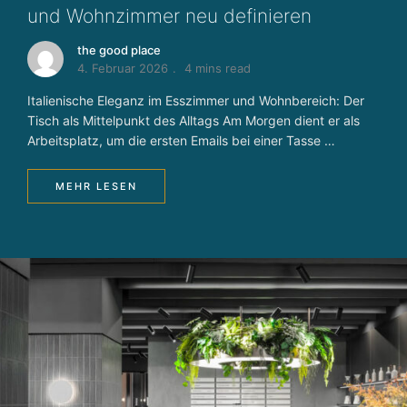
n
und Wohnzimmer neu definieren
g
the good place
u
4. Februar 2026
4 mins read
n
d
Italienische Eleganz im Esszimmer und Wohnbereich: Der
P
Tisch als Mittelpunkt des Alltags Am Morgen dient er als
r
Arbeitsplatz, um die ersten Emails bei einer Tasse …
oj
e
MEHR LESEN
k
t
e
n
t
w
ic
kl
u
n