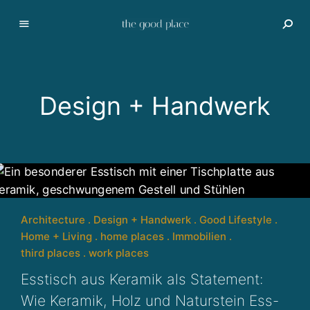
I
m
m
o
Design + Handwerk
bi
li
e
n
v
e
r
m
Architecture
Design + Handwerk
Good Lifestyle
a
Home + Living
home places
Immobilien
r
third places
work places
k
Esstisch aus Keramik als Statement:
t
Wie Keramik, Holz und Naturstein Ess-
u