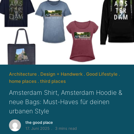
Architecture
Design + Handwerk
Good Lifestyle
home places
third places
Amsterdam Shirt, Amsterdam Hoodie &
neue Bags: Must-Haves für deinen
urbanen Style
the good place
17. Juni 2025
3 mins read