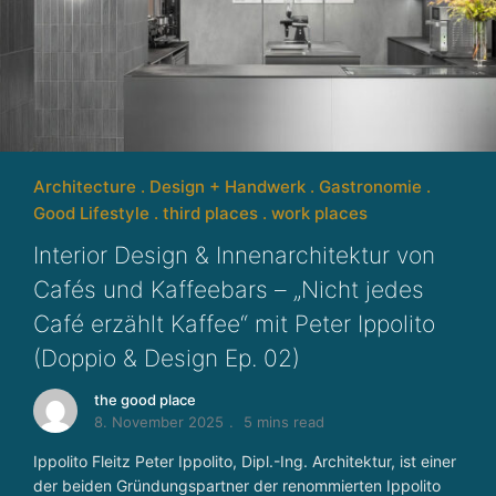
g
g
a
n
z
h
ei
Architecture
Design + Handwerk
Gastronomie
tl
Good Lifestyle
third places
work places
ic
Interior Design & Innenarchitektur von
h
d
Cafés und Kaffeebars – „Nicht jedes
e
Café erzählt Kaffee“ mit Peter Ippolito
n
(Doppio & Design Ep. 02)
k
e
the good place
n
8. November 2025
5 mins read
WIR DENKEN IMMOBILIEN GANZHEITLICH. THE 
Ippolito Fleitz Peter Ippolito, Dipl.-Ing. Architektur, ist einer
der beiden Gründungspartner der renommierten Ippolito