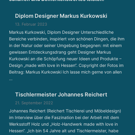
n
g
u
Diplom Designer Markus Kurkowski
n
13. Februar 2023
d
Markus Kurkowski, Diplom Designer Unterschiedliche
P
Bereiche verbinden, inspiriert von schönen Dingen, die ihm
r
in der Natur oder seiner Umgebung begegnen: mit einem
oj
gewissen Entdeckungsdrang geht Designer Markus
e
Kurkowski an die Schöpfung neuer Ideen und Produkte –
k
Design „made with love in Hessen“. Copyright der Fotos im
Beitrag: Markus Kurkowski Ich lasse mich gerne von allen
t
…
e
n
Tischlermeister Johannes Reichert
t
w
21. September 2022
ic
Johannes Reichert (Reichert Tischlerei und Möbeldesign)
kl
im Interview über die Faszination bei der Arbeit mit dem
u
Werksstoff Holz und „Holz-Handwerk made with love in
n
Hessen“. „Ich bin 54 Jahre alt und Tischlermeister, habe