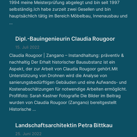
1994 meine Meisterprüfung abgelegt und bin seit 1997
g
selbständig.Ich habe zurzeit zwei Gesellen und bin
g
hauptsächlich tätig im Bereich Möbelbau, Innenausbau und
a
…
n
z
Dipl.-Bauingenieurin Claudia Rougoor
h
ei
15. Juli 2022
tl
Claudia Rougoor | Zangano – Instandhaltung: präventiv &
ic
nachhaltig Der Erhalt historischer Bausubstanz ist ein
h
Aspekt, der zur Arbeit von Claudia Rougoor gehört.Mit
Unterstützung von Drohnen wird die Analyse von
d
sanierungsbedürftigen Gebäuden und eine Aufwands- und
e
Kostenabschätzungen für notwendige Arbeiten ermöglicht.
n
Profilfoto: Sarah Kastner Fotografie Die Bilder im Beitrag
k
wurden von Claudia Rougoor (Zangano) bereitgestellt
e
Historische …
n
WIR DENKEN IMMOBILIEN GANZHEITLICH. THE 
Landschaftsarchitektin Petra Bittkau
25. Juni 2022