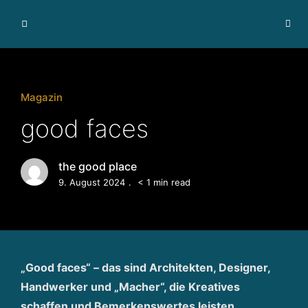
I
m
m
o
bi
Magazin
li
good faces
e
n
v
the good place
e
9. August 2024
< 1 min read
r
m
a
r
k
„Good faces“ – das sind Architekten, Designer,
t
Handwerker und „Macher“, die Kreatives
u
schaffen und Bemerkenswertes leisten.