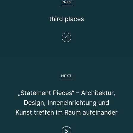
e
PREV
i
third places
t
r
a
g
s
NEXT
n
„Statement Pieces“ – Architektur,
a
Design, Inneneinrichtung und
v
Kunst treffen im Raum aufeinander
i