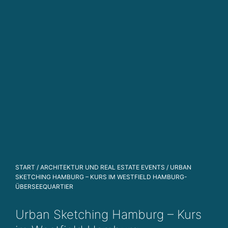
n
g
u
n
d
P
r
oj
e
k
t
e
n
t
START
/
ARCHITEKTUR UND REAL ESTATE EVENTS
/ URBAN
w
SKETCHING HAMBURG – KURS IM WESTFIELD HAMBURG-
ic
ÜBERSEEQUARTIER
kl
u
Urban Sketching Hamburg – Kurs
n