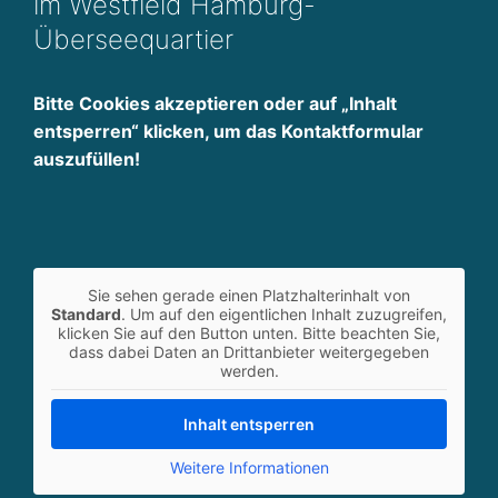
im Westfield Hamburg-
g
Überseequartier
g
a
n
Bitte Cookies akzeptieren oder auf „Inhalt
z
entsperren“ klicken, um das Kontaktformular
h
auszufüllen!
ei
tl
ic
h
d
Sie sehen gerade einen Platzhalterinhalt von
e
Standard
. Um auf den eigentlichen Inhalt zuzugreifen,
n
klicken Sie auf den Button unten. Bitte beachten Sie,
dass dabei Daten an Drittanbieter weitergegeben
k
werden.
e
n
Inhalt entsperren
WIR DENKEN IMMOBILIEN GANZHEITLICH. THE 
Weitere Informationen