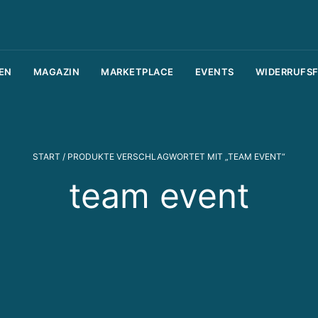
I
m
m
EN
MAGAZIN
MARKETPLACE
EVENTS
WIDERRUFS
o
bi
li
e
START
/ PRODUKTE VERSCHLAGWORTET MIT „TEAM EVENT“
n
team event
v
e
r
m
a
r
k