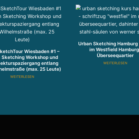
t
u
n
g
u
Urban Sketching Hamburg 
n
im Westfield Hamburg
ketchTour Wiesbaden #1 –
Überseequartier
d
 Sketching Workshop und
tekturspaziergang entlang
WEITERLESEN
P
helmstraße (max. 25 Leute)
r
WEITERLESEN
oj
e
k
t
e
n
t