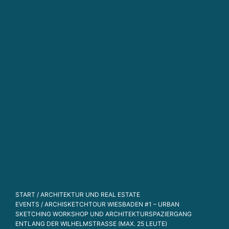
g
g
a
n
z
h
ei
tl
ic
h
d
e
n
k
e
n
START
/
ARCHITEKTUR UND REAL ESTATE
WIR DENKEN IMMOBILIEN GANZHEITLICH. THE 
EVENTS
/ ARCHISKETCHTOUR WIESBADEN #1 – URBAN
SKETCHING WORKSHOP UND ARCHITEKTURSPAZIERGANG
ENTLANG DER WILHELMSTRASSE (MAX. 25 LEUTE)