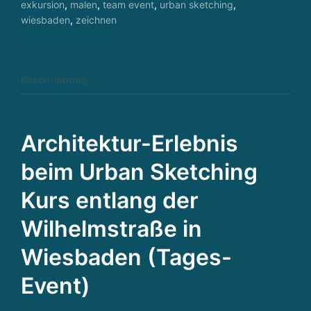
exkursion
,
malen
,
team event
,
urban sketching
,
wiesbaden
,
zeichnen
Beschreibung
Architektur-Erlebnis
beim Urban Sketching
Kurs entlang der
Wilhelmstraße in
Wiesbaden (Tages-
Event)