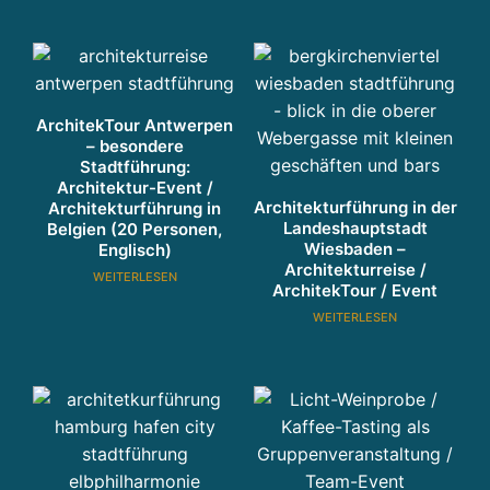
g
g
a
n
z
ArchitekTour Antwerpen
h
– besondere
Stadtführung:
ei
Architektur-Event /
tl
Architekturführung in der
Architekturführung in
ic
Landeshauptstadt
Belgien (20 Personen,
h
Wiesbaden –
Englisch)
Architekturreise /
d
WEITERLESEN
ArchitekTour / Event
e
WEITERLESEN
n
k
e
n
WIR DENKEN IMMOBILIEN GANZHEITLICH. THE 