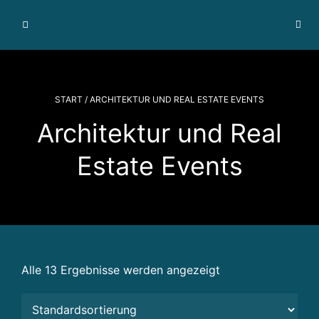
I
m
m
o
bi
START
/ ARCHITEKTUR UND REAL ESTATE EVENTS
li
Architektur und Real
e
n
Estate Events
v
e
r
m
a
r
k
Alle 13 Ergebnisse werden angezeigt
t
u