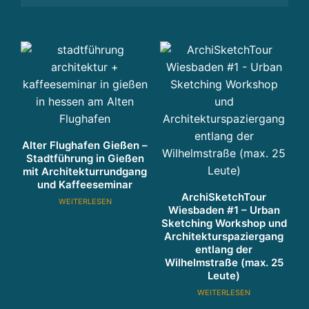
n
g
u
n
d
P
r
oj
e
Alter Flughafen Gießen –
k
Stadtführung in Gießen
t
mit Architekturrundgang
e
und Kaffeeseminar
ArchiSketchTour
n
WEITERLESEN
Wiesbaden #1 – Urban
t
Sketching Workshop und
w
Architekturspaziergang
ic
entlang der
Wilhelmstraße (max. 25
kl
Leute)
u
WEITERLESEN
n