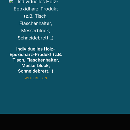
n
g
u
n
d
P
r
Individuelles Holz-
oj
Epoxidharz-Produkt (z.B.
e
Tisch, Flaschenhalter,
k
Messerblock,
t
Schneidebrett…)
e
WEITERLESEN
n
t
w
ic
kl
u
n