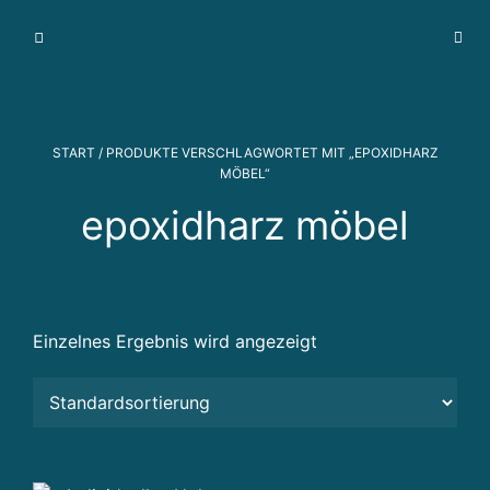
I
m
m
o
bi
START
/ PRODUKTE VERSCHLAGWORTET MIT „EPOXIDHARZ
li
MÖBEL“
e
epoxidharz möbel
n
v
e
r
m
Einzelnes Ergebnis wird angezeigt
a
r
k
t
u