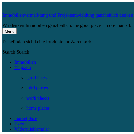
Immobilienvermarktung und Projektentwicklung ganzheitlich denken
Wir denken Immobilien ganzheitlich. the good place – more than a bu
Menu
Es befinden sich keine Produkte im Warenkorb.
Search
Search
Immobilien
Magazin
good faces
third places
work places
home places
marketplace
Events
Widerrufsformular