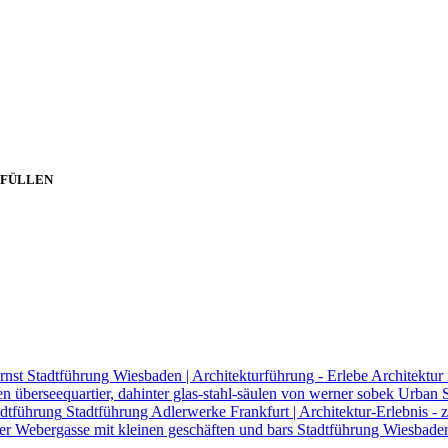
e
SFÜLLEN
Stadtführung Wiesbaden | Architekturführung - Erlebe Architektur 
Urban S
Stadtführung Adlerwerke Frankfurt | Architektur-Erlebnis
Stadtführung Wiesbaden