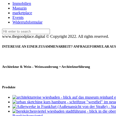
der
Immobilien
Produktseit
Magazin
gewählt
marketplace
werden
Events
Widerrufsformular
Search
for:
www.thegoodplace.digital © Copyright 2022. All rights reserved.
INTERESSE AN EINER ZUSAMMENARBEIT? ANFRAGEFORMULAR AU
Architektur & Wein – Weinwanderung + Architekturführung
Produkte
Bergkirchenviertel