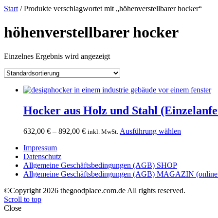
Start
/ Produkte verschlagwortet mit „höhenverstellbarer hocker“
höhenverstellbarer hocker
Einzelnes Ergebnis wird angezeigt
Hocker aus Holz und Stahl (Einzelanfe
Preisspanne:
Dieses
632,00
€
–
892,00
€
Ausführung wählen
inkl. MwSt.
632,00 €
Produkt
Impressum
bis
weist
Datenschutz
892,00 €
mehrere
Allgemeine Geschäftsbedingungen (AGB) SHOP
Varianten
Allgemeine Geschäftsbedingungen (AGB) MAGAZIN (online 
auf.
Die
©Copyright 2026 thegoodplace.com.de All rights reserved.
Optionen
Scroll to top
können
Close
auf