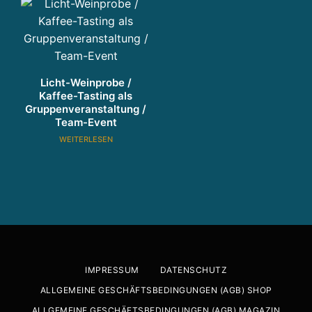
n
g
u
n
d
Licht-Weinprobe /
P
Kaffee-Tasting als
r
Gruppenveranstaltung /
oj
Team-Event
e
WEITERLESEN
k
t
e
n
t
w
ic
kl
IMPRESSUM
DATENSCHUTZ
u
ALLGEMEINE GESCHÄFTSBEDINGUNGEN (AGB) SHOP
n
ALLGEMEINE GESCHÄFTSBEDINGUNGEN (AGB) MAGAZIN