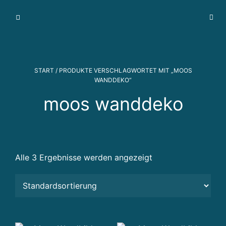
I
m
m
o
bi
START
/ PRODUKTE VERSCHLAGWORTET MIT „MOOS
li
WANDDEKO“
e
moos wanddeko
n
v
e
r
m
Alle 3 Ergebnisse werden angezeigt
a
r
k
t
u