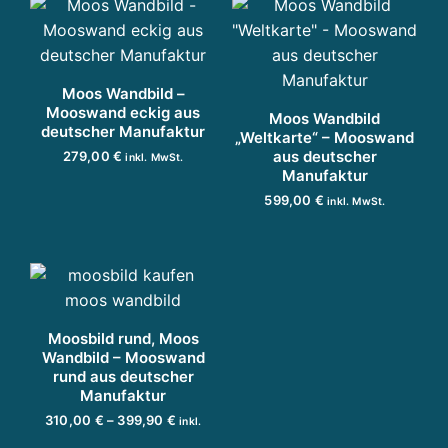
n
g
u
n
Moos Wandbild –
d
Mooswand eckig aus
Moos Wandbild
P
deutscher Manufaktur
„Weltkarte“ – Mooswand
r
aus deutscher
279,00
€
inkl. MwSt.
oj
Manufaktur
D
AUSFÜHRUNG WÄHLEN
e
599,00
€
inkl. MwSt.
i
k
e
IN DEN WARENKORB
t
s
e
e
n
s
t
P
w
Moosbild rund, Moos
Wandbild – Mooswand
r
ic
rund aus deutscher
o
kl
Manufaktur
u
d
P
310,00
€
–
399,90
€
inkl.
n
u