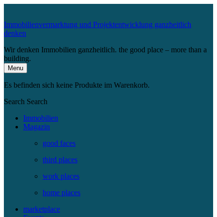
Immobilienvermarktung und Projektentwicklung ganzheitlich
denken
Wir denken Immobilien ganzheitlich. the good place – more than a
building.
Menu
Es befinden sich keine Produkte im Warenkorb.
Search
Search
Immobilien
Magazin
good faces
third places
work places
home places
marketplace