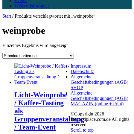
Events
Widerrufsformular
Start
/ Produkte verschlagwortet mit „weinprobe“
weinprobe
Einzelnes Ergebnis wird angezeigt
Impressum
Datenschutz
Allgemeine
Geschäftsbedingungen (AGB)
SHOP
Allgemeine
Licht-Weinprobe
Geschäftsbedingungen (AGB)
/ Kaffee-Tasting
MAGAZIN (online + Print)
als
©Copyright 2026
Gruppenveranstaltung
thegoodplace.com.de All rights
reserved.
/ Team-Event
Scroll to top