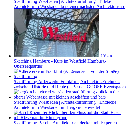
Stadtführung Wiesbaden | Architekturführung - Erlebe
Architektur in Wiesbaden bei deiner nächsten Architekturreise
Urban
Sketching Hamburg - Kurs im Westfield Hamburg-
Überseequartier
Stadtführung Adlerwerke Frankfurt | Architektur-Erlebnis -
zwischen Historie und Heute (+ Besuch GOOSE Eventspace)
Stadtführung Wiesbaden | Architekturführung - Entdecke
Architektur in Wiesbaden im Bergkirchenviertel
Stadtführung Basel – Architektur entdecken mit Experten