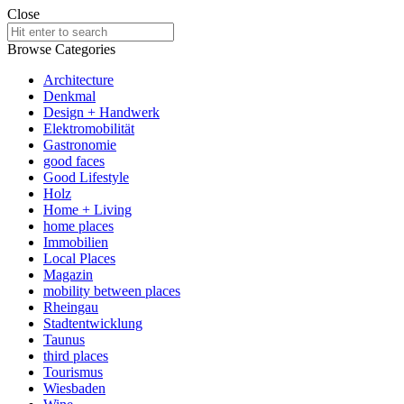
Close
Search
for:
Browse Categories
Architecture
Denkmal
Design + Handwerk
Elektromobilität
Gastronomie
good faces
Good Lifestyle
Holz
Home + Living
home places
Immobilien
Local Places
Magazin
mobility between places
Rheingau
Stadtentwicklung
Taunus
third places
Tourismus
Wiesbaden