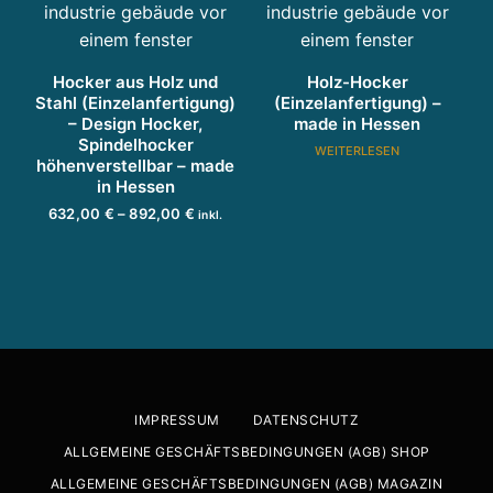
n
g
u
Hocker aus Holz und
Holz-Hocker
n
Stahl (Einzelanfertigung)
(Einzelanfertigung) –
d
– Design Hocker,
made in Hessen
P
Spindelhocker
WEITERLESEN
höhenverstellbar – made
r
in Hessen
oj
P
632,00
€
–
892,00
€
inkl.
e
r
k
MwSt.
t
D
e
AUSFÜHRUNG WÄHLEN
e
i
i
n
e
s
t
s
s
w
e
ic
p
s
IMPRESSUM
DATENSCHUTZ
kl
P
a
ALLGEMEINE GESCHÄFTSBEDINGUNGEN (AGB) SHOP
u
r
n
ALLGEMEINE GESCHÄFTSBEDINGUNGEN (AGB) MAGAZIN
n