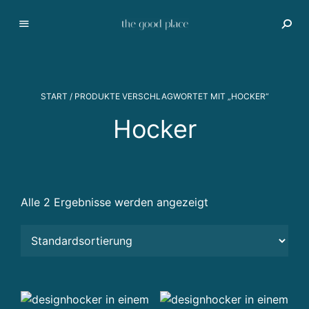
I
m
m
o
START
/ PRODUKTE VERSCHLAGWORTET MIT „HOCKER“
bi
li
Hocker
e
n
v
e
r
Alle 2 Ergebnisse werden angezeigt
m
a
r
k
t
u