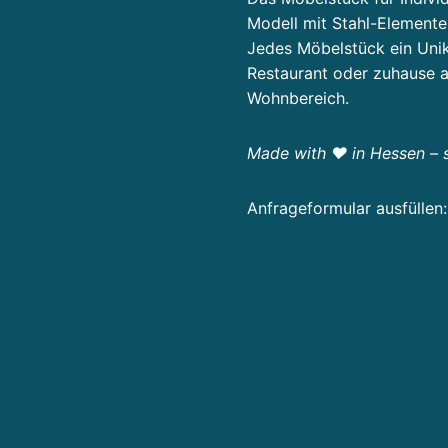
t
Modell mit Stahl-Elemente
u
Jedes Möbelstück ein Unik
n
Restaurant oder zuhause a
g
Wohnbereich.
u
n
Made with
❤️
in Hessen – s
d
Anfrageformular ausfüllen:
P
r
oj
e
k
t
e
n
t