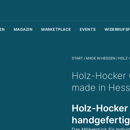
I
m
m
EN
MAGAZIN
MARKETPLACE
EVENTS
WIDERRUFS
o
bi
li
START
/
MADE IN HESSEN
/ HOLZ-
e
n
Holz-Hocker (
v
made in Hes
e
r
m
Holz-Hocker
a
handgefertig
r
k
Das Möbelstück für Individ