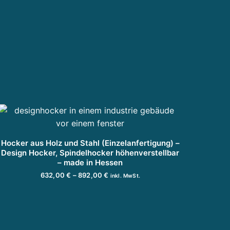
Hocker aus Holz und Stahl (Einzelanfertigung) –
Design Hocker, Spindelhocker höhenverstellbar
– made in Hessen
P
632,00
€
–
892,00
€
inkl. MwSt.
D
r
AUSFÜHRUNG WÄHLEN
i
e
e
i
s