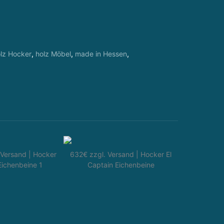
lz Hocker
,
holz Möbel
,
made in Hessen
,
 MORE THAN A BUILDING.
 Versand | Hocker
632€ zzgl. Versand | Hocker El
Eichenbeine 1
Captain Eichenbeine