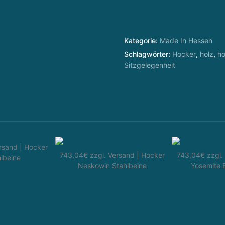
e
n
k
Kategorie:
Made In Hessen
e
Schlagwörter:
Hocker
,
holz
,
ho
n
Sitzgelegenheit
WIR DENKEN IMMOBILIEN GANZHEITLICH. THE GOOD PLACE –
rsand | Hocker
743,04€ zzgl. Versand | Hocker
743,04€ zzgl.
hlbeine
Neskowin Stahlbeine
Yosemite 