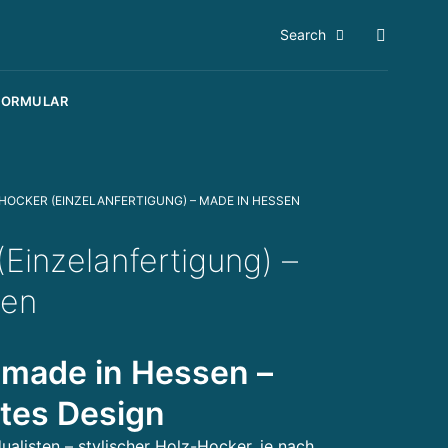
Search
FORMULAR
HOCKER (EINZELANFERTIGUNG) – MADE IN HESSEN
Einzelanfertigung) –
sen
 made in Hessen –
tes Design
ualisten – stylischer Holz-Hocker, je nach