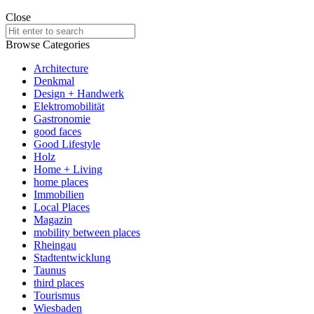
Close
Search
for:
Browse Categories
Architecture
Denkmal
Design + Handwerk
Elektromobilität
Gastronomie
good faces
Good Lifestyle
Holz
Home + Living
home places
Immobilien
Local Places
Magazin
mobility between places
Rheingau
Stadtentwicklung
Taunus
third places
Tourismus
Wiesbaden