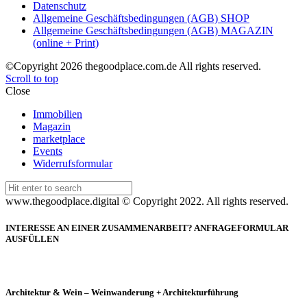
Datenschutz
Allgemeine Geschäftsbedingungen (AGB) SHOP
Allgemeine Geschäftsbedingungen (AGB) MAGAZIN
(online + Print)
©Copyright 2026 thegoodplace.com.de All rights reserved.
Scroll to top
Close
Immobilien
Magazin
marketplace
Events
Widerrufsformular
Search
for:
www.thegoodplace.digital © Copyright 2022. All rights reserved.
INTERESSE AN EINER ZUSAMMENARBEIT? ANFRAGEFORMULAR
AUSFÜLLEN
Architektur & Wein – Weinwanderung + Architekturführung