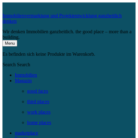
Immobilienvermarktung und Projektentwicklung ganzheitlich
denken
Wir denken Immobilien ganzheitlich. the good place – more than a
building.
Menu
Es befinden sich keine Produkte im Warenkorb.
Search
Search
Immobilien
Magazin
good faces
third places
work places
home places
marketplace