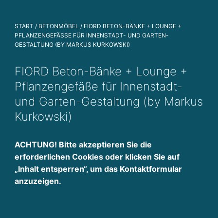
n
g
u
START
/
BETONMÖBEL
/ FIORD BETON-BÄNKE + LOUNGE +
n
PFLANZENGEFÄSSE FÜR INNENSTADT- UND GARTEN-G
ESTALTUNG (BY MARKUS KURKOWSKI)
d
P
FIORD Beton-Bänke + Lounge +
r
oj
Pflanzengefäße für Innenstadt-
e
und Garten-Gestaltung (by Markus
k
Kurkowski)
t
e
n
ACHTUNG! Bitte akzeptieren Sie die
t
erforderlichen Cookies oder klicken Sie auf
w
„Inhalt entsperren“, um das Kontaktformular
ic
anzuzeigen.
kl
u
n