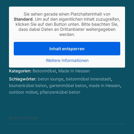
g
g
Sie sehen gerade einen Platzhalterinhalt von
a
Standard
. Um auf den eigentlichen Inhalt zuzugreifen,
n
klicken Sie auf den Button unten. Bitte beachten Sie,
dass dabei Daten an Drittanbieter weitergegeben
z
werden.
h
ei
Inhalt entsperren
tl
ic
Weitere Informationen
h
Kategorien:
Betonmöbel
,
Made In Hessen
d
Schlagwörter:
beton lounge
,
betonmöbel innenstadt
,
e
blumenkübel beton
,
gartenmöbel beton
,
made in Hessen
,
n
outdoor möbel
,
pflanzenkübel beton
k
e
n
Beschreibung
WIR DENKEN IMMOBILIEN GANZHEITLICH. THE 