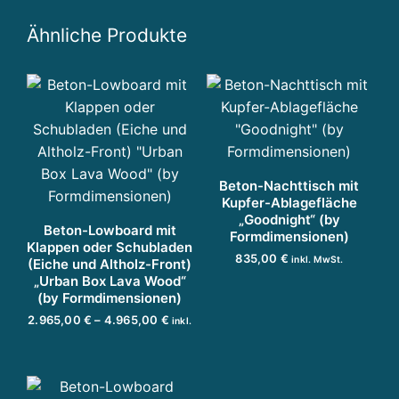
Ähnliche Produkte
Beton-Nachttisch mit
Kupfer-Ablagefläche
„Goodnight“ (by
Beton-Lowboard mit
Formdimensionen)
Klappen oder Schubladen
835,00
€
inkl. MwSt.
(Eiche und Altholz-Front)
„Urban Box Lava Wood“
IN DEN WARENKORB
(by Formdimensionen)
P
2.965,00
€
–
4.965,00
€
inkl.
r
MwSt.
D
e
AUSFÜHRUNG WÄHLEN
i