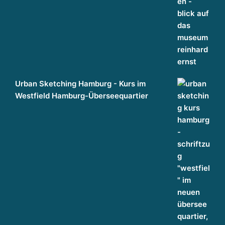
g
g
a
n
z
h
ei
Urban Sketching Hamburg - Kurs im
tl
Westfield Hamburg-Überseequartier
ic
h
d
e
n
k
e
n
WIR DENKEN IMMOBILIEN GANZHEITLICH. THE 