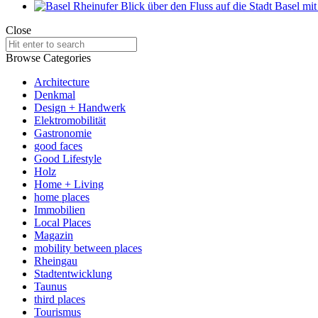
Close
Search
for:
Browse Categories
Architecture
Denkmal
Design + Handwerk
Elektromobilität
Gastronomie
good faces
Good Lifestyle
Holz
Home + Living
home places
Immobilien
Local Places
Magazin
mobility between places
Rheingau
Stadtentwicklung
Taunus
third places
Tourismus