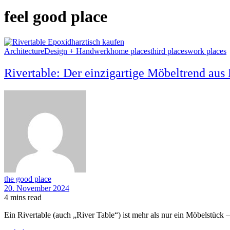
feel good place
Architecture
Design + Handwerk
home places
third places
work places
Rivertable: Der einzigartige Möbeltrend aus
the good place
20. November 2024
4 mins read
Ein Rivertable (auch „River Table“) ist mehr als nur ein Möbelstück