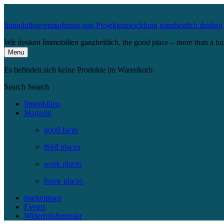
Immobilienvermarktung und Projektentwicklung ganzheitlich denken
Wir denken Immobilien ganzheitlich. the good place – more than a bu
Menu
Es befinden sich keine Produkte im Warenkorb.
Search
Search
Immobilien
Magazin
good faces
third places
work places
home places
marketplace
Events
Widerrufsformular