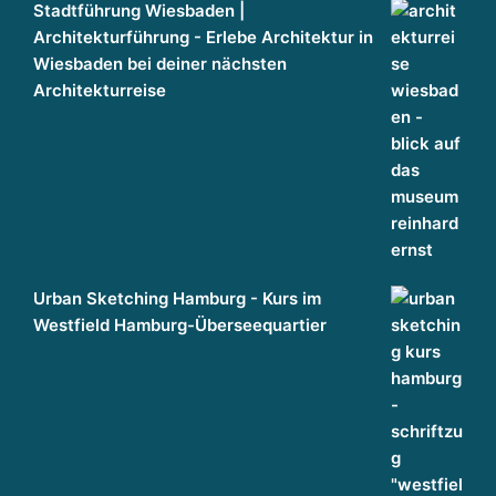
g
Stadtführung Wiesbaden |
g
Architekturführung - Erlebe Architektur in
a
Wiesbaden bei deiner nächsten
n
Architekturreise
z
h
ei
tl
ic
h
d
Urban Sketching Hamburg - Kurs im
e
Westfield Hamburg-Überseequartier
n
k
e
n
WIR DENKEN IMMOBILIEN GANZHEITLICH. THE 