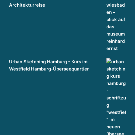
g
Architekturreise
g
a
n
z
h
ei
tl
ic
Urban Sketching Hamburg - Kurs im
h
Westfield Hamburg-Überseequartier
d
e
n
k
e
n
WIR DENKEN IMMOBILIEN GANZHEITLICH. THE 