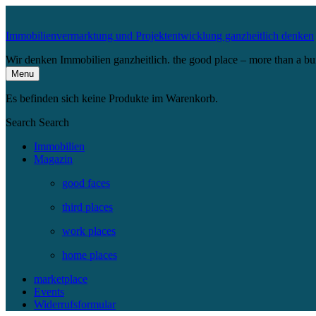
Immobilienvermarktung und Projektentwicklung ganzheitlich denken
Wir denken Immobilien ganzheitlich. the good place – more than a bu
Menu
Es befinden sich keine Produkte im Warenkorb.
Search
Search
Immobilien
Magazin
good faces
third places
work places
home places
marketplace
Events
Widerrufsformular