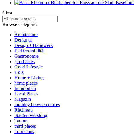
Close
Search
for:
Browse Categories
Architecture
Denkmal
Design + Handwerk
Elektromobilität
Gastronomie
good faces
Good Lifestyle
Holz
Home + Living
home places
Immobilien
Local Places
Magazin
mobility between places
Rheingau
Stadtentwicklung
Taunus
third places
Tourismus