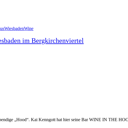
mus
Wiesbaden
Wine
baden im Bergkirchenviertel
e lebendige „Hood“. Kai Kenngott hat hier seine Bar WINE IN THE HOO